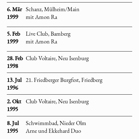
Anreise diesmal für alle etwas weiter (um
für beide Tage 30 Euro.
6. Mär
Schanz, Mülheim/Main
die 1.500km), aber angesichts der
1999
mit Amon Ra
Tatsache, daß am Sonntag auch noch
Seven Reizh, Mostly Autumn, Ange und
Pendragon spielen, sicher nicht nur für
5. Feb
Live Club, Bamberg
eingefleischte
versus X
Fans ein Muß.
1999
mit Amon Ra
Wem Orthez für Frankreich etwas
spanisch vorkommt, der hat allerdings fast
28. Feb
Club Voltaire, Neu Isenburg
Recht. Orthez liegt kurz vor der
1998
spanischen Grenze. Hier nochmal die
13. Jul
21. Friedberger Burgfest, Friedberg
Tour von Frankfurt zum Ziel.
1996
2. Okt
Club Voltaire, Neu Isenburg
1995
8. Jul
Schwimmbad, Nieder Olm
1995
Arne und Ekkehard Duo